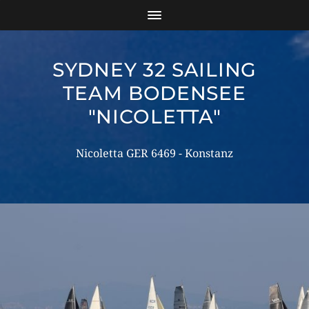
SYDNEY 32 SAILING
TEAM BODENSEE
"NICOLETTA"
Nicoletta GER 6469 - Konstanz