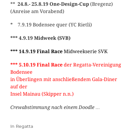
**
24.8.- 25.8.19 One-Design-Cup
(Bregenz)
(Anreise am Vorabend)
* 7.9.19 Bodensee quer (YC Rietli)
*** 4.9.19 Midweek (SVB)
*** 14.9.19 Final Race
Midweekserie SVK
*** 5.10.19 Final Race
der Regatta-Vereinigung
Bodensee
in Ü
berlingen mit anschließendem Gala-Diner
auf der
Insel Mainau (Skipper n.n.)
Crewabstimmung nach einem Doodle …
In
Regatta